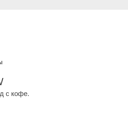
Ы
W
д с кофе.